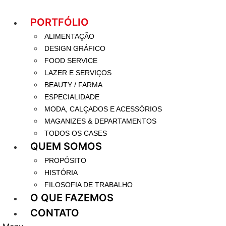
Pular
para
PORTFÓLIO
o
ALIMENTAÇÃO
conteúdo
DESIGN GRÁFICO
FOOD SERVICE
LAZER E SERVIÇOS
BEAUTY / FARMA
ESPECIALIDADE
MODA, CALÇADOS E ACESSÓRIOS
MAGANIZES & DEPARTAMENTOS
TODOS OS CASES
QUEM SOMOS
PROPÓSITO
HISTÓRIA
FILOSOFIA DE TRABALHO
O QUE FAZEMOS
CONTATO